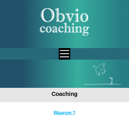
Ga
naar
de
inhoud
Coaching
Waarom ?